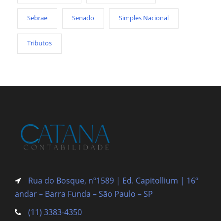
Sebrae
Senado
Simples Nacional
Tributos
Rua do Bosque, nº1589 | Ed. Capitollium | 16º
andar – Barra Funda
– São Paulo – SP
(11) 3383-4350