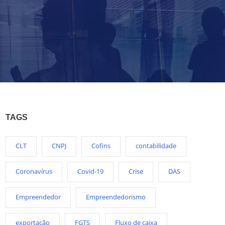
TAGS
CLT
CNPJ
Cofins
contabilidade
Coronavírus
Covid-19
Crise
DAS
Empreendedor
Empreendedorismo
exportação
FGTS
Fluxo de caixa