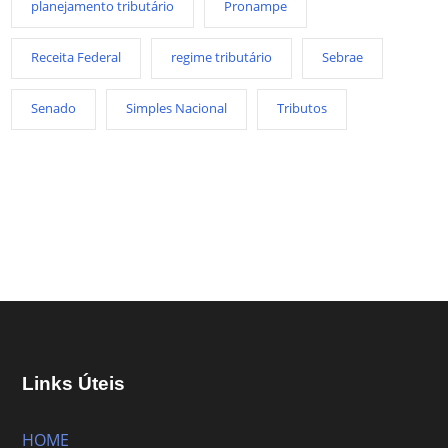
planejamento tributário
Pronampe
Receita Federal
regime tributário
Sebrae
Senado
Simples Nacional
Tributos
Links Úteis
HOME