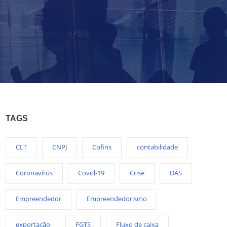
TAGS
CLT
CNPJ
Cofins
contabilidade
Coronavírus
Covid-19
Crise
DAS
Empreendedor
Empreendedorismo
exportação
FGTS
Fluxo de caixa