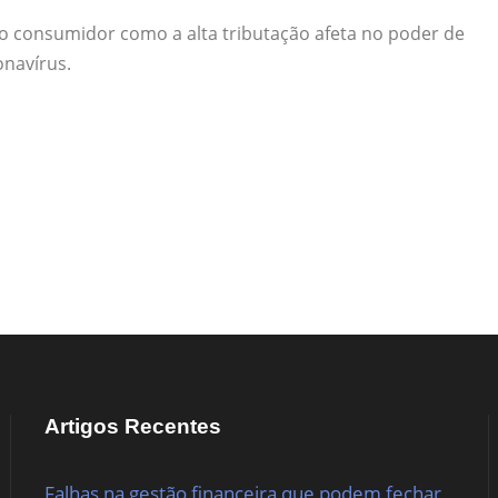
o consumidor como a alta tributação afeta no poder de
navírus.
Artigos Recentes
Falhas na gestão financeira que podem fechar